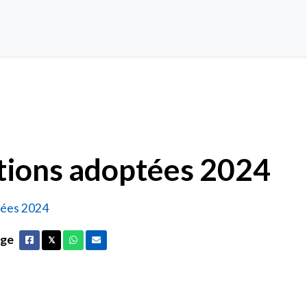
ées 2024
tions adoptées 2024
tées 2024
age
Facebook
X
Whatsapp
Courriel
𝕏