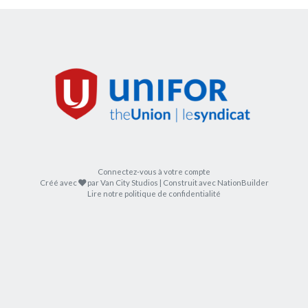
Connectez-vous à votre compte
soin
Créé avec
par
Van City Studios
| Construit avec
NationBuilder
Lire notre politique de confidentialité